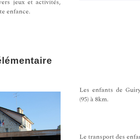
vers jeux et activités,
ite enfance.
élémentaire
L
es enfants de Guiry
(95) à 8km.
Le transport des enfan