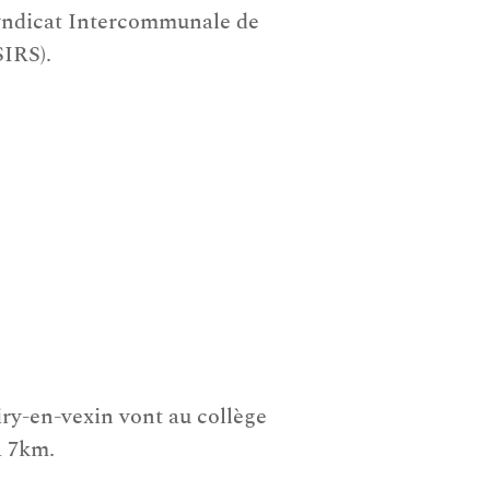
yndicat Intercommunale de
SIRS).
ry-en-vexin vont au collège
à 7km.